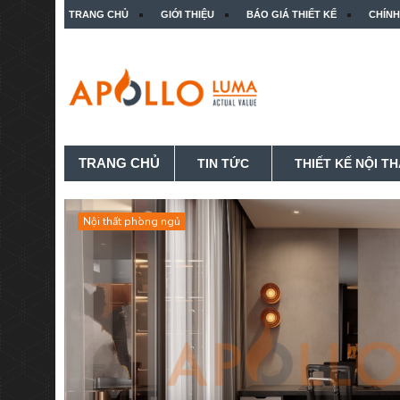
TRANG CHỦ
GIỚI THIỆU
BÁO GIÁ THIẾT KẾ
CHÍNH
TRANG CHỦ
TIN TỨC
THIẾT KẾ NỘI T
Nội thất phòng ngủ