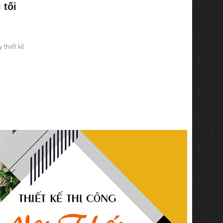
 tối
 thiết kế