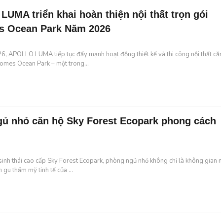
UMA triển khai hoàn thiện nội thất trọn gói
s Ocean Park Năm 2026
, APOLLO LUMA tiếp tục đẩy mạnh hoạt động thiết kế và thi công nội thất căn
homes Ocean Park – một trong...
ủ nhỏ căn hộ Sky Forest Ecopark phong cách
 sinh thái cao cấp Sky Forest Ecopark, phòng ngủ nhỏ không chỉ là không gian 
 gu thẩm mỹ tinh tế của ...