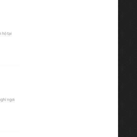
 hộ tại
nghỉ ngơi