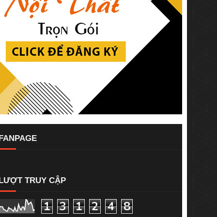
FANPAGE
LƯỢT TRUY CẬP
1
3
1
2
4
8