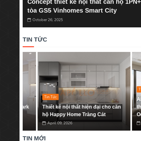
Concept thiết kế nội thất căn hộ 1PN
tòa GS5 Vinhomes Smart City
October 26, 2025
TIN TỨC
Tin Tức
Tin Tức
APOLLO 
n Park
Thiết kế nội thất hiện đại cho căn
thiện nộ
hộ Happy Home Tràng Cát
Ocean P
April 09, 2026
March 0
TIN MỚI