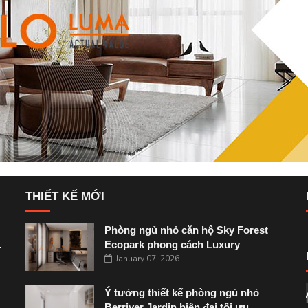
THIẾT KẾ MỚI
Phòng ngủ nhỏ căn hộ Sky Forest
.
Ecopark phong cách Luxury
January 07, 2026
Ý tưởng thiết kế phòng ngủ nhỏ
Berriver Jardin hiện đại tối ưu