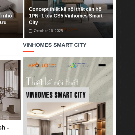
Concept thiết kế nội thất căn hộ
ủ nhỏ
1PN+1 tòa GS5 Vinhomes Smart
i ưu
City
October 26, 2025
VINHOMES SMART CITY
ch -