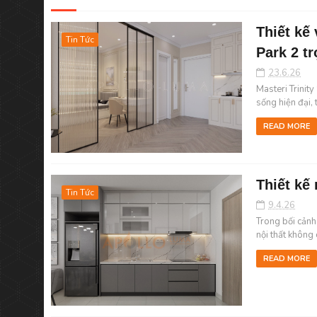
Thiết kế 
Tin Tức
Park 2 tr
23.6.26
Masteri Trinity
sống hiện đại, 
READ MORE
Thiết kế
Tin Tức
9.4.26
Trong bối cảnh 
nội thất không c
READ MORE