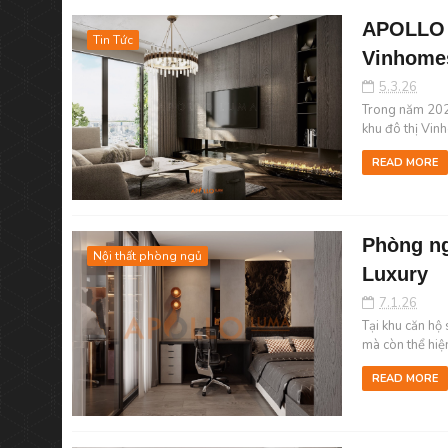
APOLLO L
Tin Tức
Vinhome
5.3.26
Trong năm 2026
khu đô thị Vin
READ MORE
Phòng ng
Nội thất phòng ngủ
Luxury
7.1.26
Tại khu căn hộ
mà còn thể hiện
READ MORE