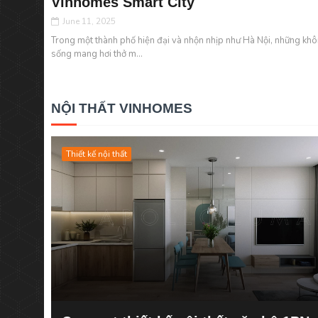
Vinhomes Smart City
June 11, 2025
Trong một thành phố hiện đại và nhộn nhịp như Hà Nội, những kh
sống mang hơi thở m...
NỘI THẤT VINHOMES
Thiết kế nội thất