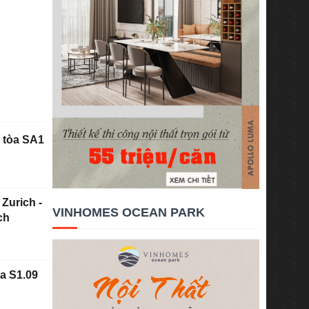
2 tòa SA1
 Zurich -
VINHOMES OCEAN PARK
ch
òa S1.09