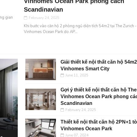
Vinhomes Ocean Park phong cách
Scandinavian
ông gian
February 24, 2025
Khi bước vào căn hộ 2 phòng ngủ diện tích 54m2 tại The Zurich -
Vinhomes Ocean Park do AP...
Giải thiết kế nội thất căn hộ 54m
Vinhomes Smart City
June 11, 2025
Gợi ý thiết kế nội thất căn hộ The
Vinhomes Ocean Park phong cá
Scandinavian
February 24, 2025
Thiết kế nội thất căn hộ 2PN+1 t
Vinhomes Ocean Park
June 07, 2024