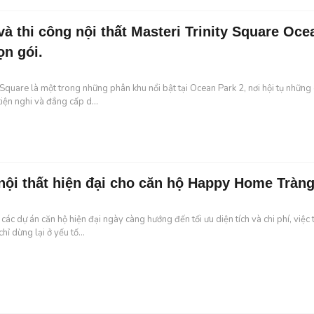
và thi công nội thất Masteri Trinity Square Oce
ọn gói.
 Square là một trong những phân khu nổi bật tại Ocean Park 2, nơi hội tụ những g
tiện nghi và đẳng cấp d...
 nội thất hiện đại cho căn hộ Happy Home Tràng
các dự án căn hộ hiện đại ngày càng hướng đến tối ưu diện tích và chi phí, việc t
hỉ dừng lại ở yếu tố...