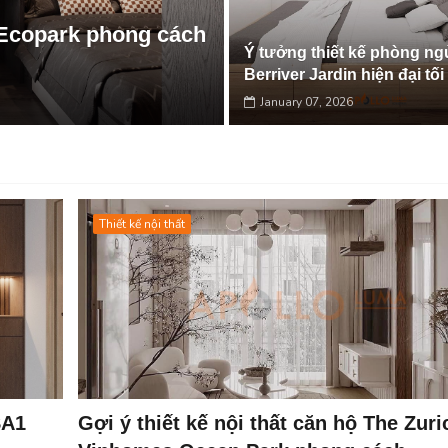
 Ecopark phong cách
Ý tưởng thiết kế phòng ng
Berriver Jardin hiện đại tố
January 07, 2026
Thiết kế nội thất
SA1
Gợi ý thiết kế nội thất căn hộ The Zuri