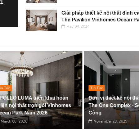
+1
Giải pháp thiết kế nội thất đỉnh ca
The Pavilion Vinhomes Ocean P
May 04, 2024
Tin Tức
LUMA triển khai hoàn
Đơn vị thiết kế nội thất uy tí
i thất trọn gói Vinhomes
The One Complex - Số 1 Đị
ark Năm 2026
Công
5, 2026
November 23, 2025