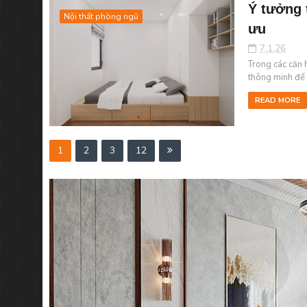
Ý tưởng 
Nội thất phòng ngủ
ưu
7.1.26
Trong các căn h
thông minh để 
READ MORE
1
2
3
12